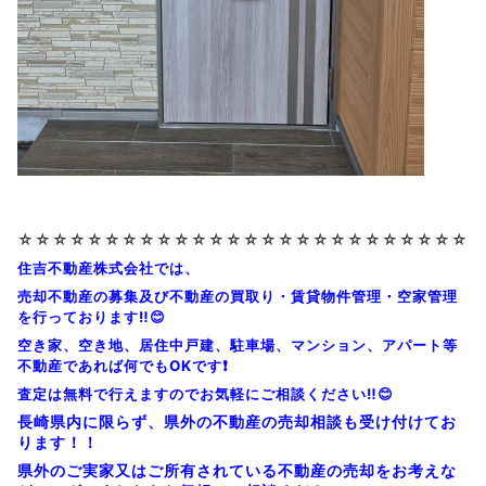
☆☆☆☆☆☆☆☆
☆☆☆☆☆☆☆☆
☆☆☆☆☆☆☆☆
☆☆☆
住吉不動産株式会社では、
売却不動産の募集及び不動産の買取り・賃貸物件管理・空家管理
を行っております‼️😊
空き家、空き地、居住中戸建、駐車場、マンション、アパート等
不動産であれば何でもOKです❗
査定は無料で行えますのでお気軽にご相談ください‼️😊
長崎県内に限らず、県外の不動産の売却相談も受け付けてお
ります！！
県外のご実家又はご所有されている不動産の売却をお考えな