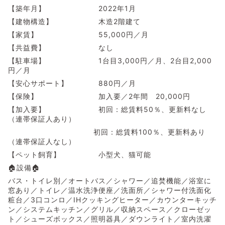
【築年月】 2022年1月
【建物構造】 木造2階建て
【家賃】 55,000円／月
【共益費】 なし
【駐車場】 1台目3,000円／月、2台目2,000
円／月
【安心サポート】 880円／月
【保険】 加入要／2年間 20,000円
【加入要】 初回：総賃料50％、更新料なし
（連帯保証人あり）
初回：総賃料100％、更新料あり
（連帯保証人なし）
【ペット飼育】 小型犬、猫可能
🏠設備🏠
バス・トイレ別／オートバス／シャワー／追焚機能／浴室に
窓あり／トイレ／温水洗浄便座／洗面所／シャワー付洗面化
粧台／3口コンロ／IHクッキングヒーター／カウンターキッチ
ン／システムキッチン／グリル／収納スペース／クローゼッ
ト／シューズボックス／照明器具／ダウンライト／室内洗濯