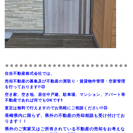
☆☆☆☆☆☆☆☆
☆☆☆☆☆☆☆☆
☆☆☆☆☆☆☆☆
☆☆☆
住吉不動産株式会社では、
売却不動産の募集及び不動産の買取り・賃貸物件管理・空家管理
を行っております‼️😊
空き家、空き地、居住中戸建、駐車場、マンション、アパート等
不動産であれば何でもOKです❗
査定は無料で行えますのでお気軽にご相談ください‼️😊
長崎県内に限らず、県外の不動産の売却相談も受け付けてお
ります！！
県外のご実家又はご所有されている不動産の売却をお考えな