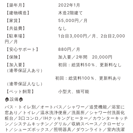
【築年月】 2022年1月
【建物構造】 木造2階建て
【家賃】 55,000円／月
【共益費】 なし
【駐車場】 1台目3,000円／月、2台目2,000
円／月
【安心サポート】 880円／月
【保険】 加入要／2年間 20,000円
【加入要】 初回：総賃料50％、更新料なし
（連帯保証人あり）
初回：総賃料100％、更新料あり
（連帯保証人なし）
【ペット飼育】 小型犬、猫可能
🏠設備🏠
バス・トイレ別／オートバス／シャワー／追焚機能／浴室に
窓あり／トイレ／温水洗浄便座／洗面所／シャワー付洗面化
粧台／3口コンロ／IHクッキングヒーター／カウンターキッチ
ン／システムキッチン／グリル／収納スペース／クローゼッ
ト／シューズボックス／照明器具／ダウンライト／室内洗濯