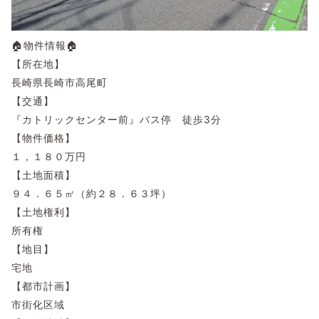
🏠物件情報🏠
【所在地】
長崎県長崎市高尾町
【交通】
『カトリックセンター前』バス停 徒歩3分
【物件価格】
１，１８０万円
【土地面積】
９４．６５㎡（約２８．６３坪）
【土地権利】
所有権
【地目】
宅地
【都市計画】
市街化区域