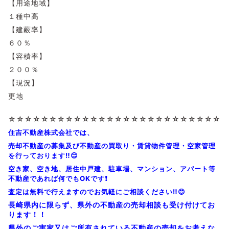
【用途地域】
１種中高
【建蔽率】
６０％
【容積率】
２００％
【現況】
更地
☆☆☆☆☆☆☆☆
☆☆☆☆☆☆☆☆
☆☆☆☆☆☆☆☆
☆☆☆
住吉不動産株式会社では、
売却不動産の募集及び不動産の買取り・賃貸物件管理・空家管理
を行っております‼️😊
空き家、空き地、居住中戸建、駐車場、マンション、アパート等
不動産であれば何でもOKです❗
査定は無料で行えますのでお気軽にご相談ください‼️😊
長崎県内に限らず、県外の不動産の売却相談も受け付けてお
ります！！
県外のご実家又はご所有されている不動産の売却をお考えな