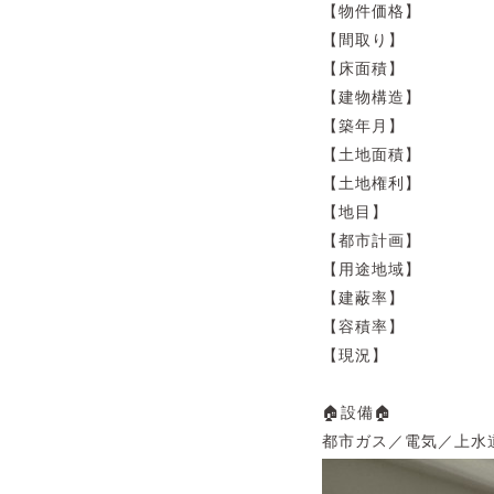
【物件価格】
【間取り】 4Ｋ（
【床面積】 7
【建物構造】
【築年月】 1
【土地面積】 86
【土地権利】
【地目】
【都市計画】
【用途地域】
【建蔽率】
【容積率】 
【現況】
🏠設備🏠
都市ガス／電気／上水