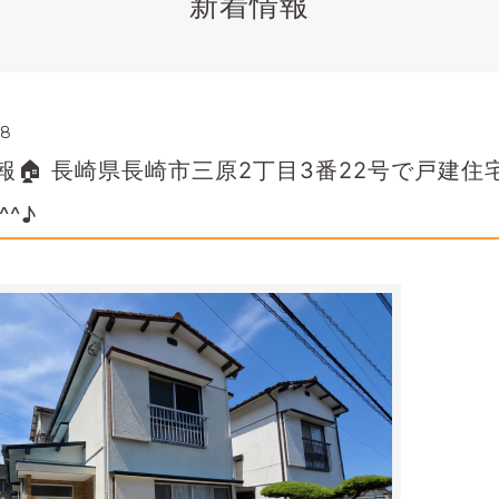
新着情報
28
報🏠 長崎県長崎市三原2丁目3番22号で戸建
^♪