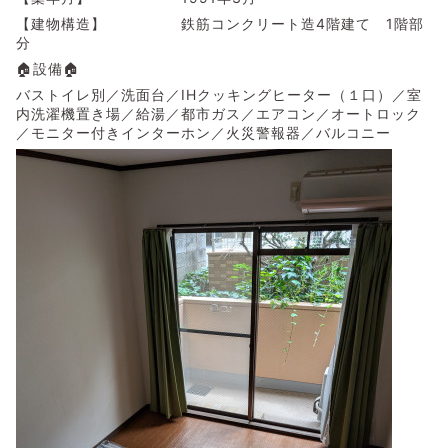
【建物構造】 鉄筋コンクリート造4階建て 1階部
分
🏠設備🏠
バストイレ別／洗面台／IHクッキングヒーター（１口）／室
内洗濯機置き場／給湯／都市ガス／エアコン／オートロック
／モニター付きインターホン／火災警報器／バルコニー