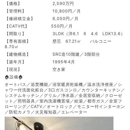
【価格】 2,590万円
【管理料】 10,800円／月
【修繕積立金】 6,050円／月
【CATV代】 550円／月
【間取り】 3LDK（洋6.1 6 4.6 LDK13.6）
【専有面積】 壁芯 67.21㎡ バルコニー
8.70㎡
【建物構造】 SRC造10階建／3階部分
【築年月】 1995年4月
【現況】 空き家
🏠設備🏠
オートバス／追焚機能／浴室暖房乾燥機／温水洗浄便座／シ
ャワー付洗面化粧台／3口ガスコンロ／カウンターキッチン／
システムキッチン／グリル／浄水器／全居室収納／クローゼ
ット／照明器具／室内洗濯機置場／給湯／都市ガス／全室フ
ローリング／CATV／オートロック／モニター付インターホン
／防犯カメラ／火災報知器／エレベーター