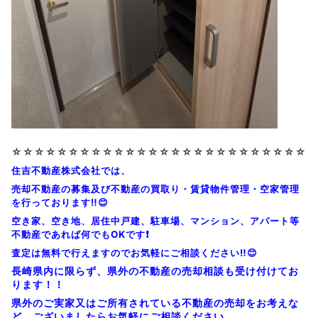
☆☆☆☆☆☆☆☆
☆☆☆☆☆☆☆☆
☆☆☆☆☆☆☆☆
☆☆☆
住吉不動産株式会社では、
売却不動産の募集及び不動産の買取り・賃貸物件管理・空家管理
を行っております‼️😊
空き家、空き地、居住中戸建、駐車場、マンション、アパート等
不動産であれば何でもOKです❗
査定は無料で行えますのでお気軽にご相談ください‼️😊
長崎県内に限らず、県外の不動産の売却相談も受け付けてお
ります！！
県外のご実家又はご所有されている不動産の売却をお考えな
ど、ございましたらお気軽にご相談ください。