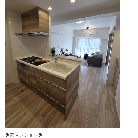
🏠売マンション🏠