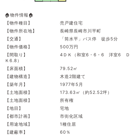
🏠物件情報🏠
【物件種目】 売戸建住宅
【物件所在地】 長崎県長崎市川平町
【交通】 「筒水平」バス停 徒歩5分
【物件価格】 500万円
【間取り】 4ＤＫ（和室6・6・6 洋室6 Ｄ
Ｋ6.8）
【床面積】 79.52㎡
【建物構造】 木造2階建て
【築年月】 1977年5月
【土地面積】 173.63㎡（約52.52坪）
【土地面積】 所有権
【地目】 宅地
【都市計画】 市街化区域
【用途地域】 1種住居
【建蔽率】 60％