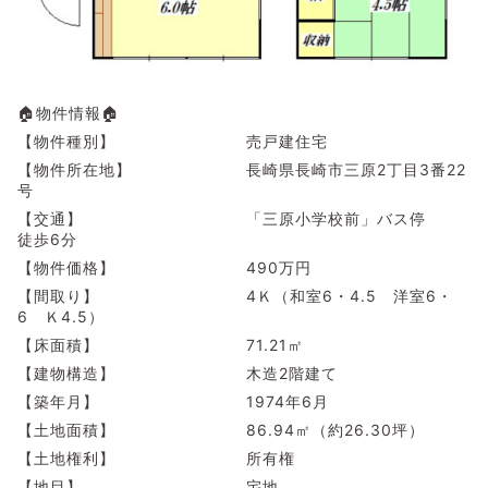
🏠物件情報🏠
【物件種別】 売戸建住宅
【物件所在地】 長崎県長崎市三原2丁目3番22
号
【交通】 「三原小学校前」バス停
徒歩6分
【物件価格】 490万円
【間取り】 4Ｋ（和室6・4.5 洋室6・
6 Ｋ4.5）
【床面積】 71.21㎡
【建物構造】 木造2階建て
【築年月】 1974年6月
【土地面積】 86.94㎡（約26.30坪）
【土地権利】 所有権
【地目】 宅地