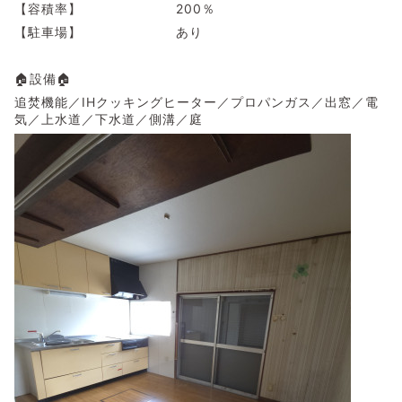
【容積率】 200％
【駐車場】 あり
🏠設備🏠
追焚機能／IHクッキングヒーター／プロパンガス／出窓／電
気／上水道／下水道／側溝／庭