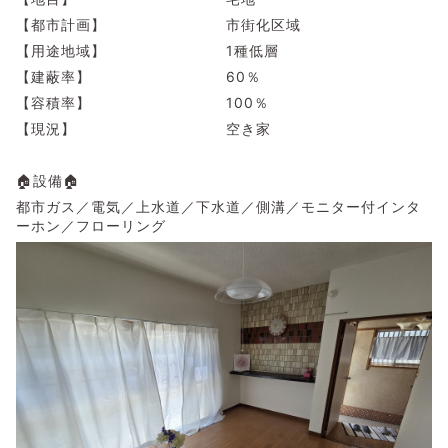
【都市計画】 市街化区域
【用途地域】 1種低層
【建蔽率】 60％
【容積率】 100％
【現況】 空き家
🏠設備🏠
都市ガス／電気／上水道／下水道／側溝／モニター付インタ
ーホン／フローリング