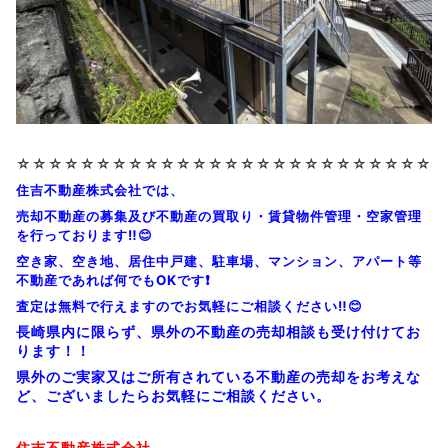
☆☆☆☆☆☆☆☆
☆☆☆☆☆☆☆☆
☆☆☆☆☆☆☆☆
☆☆☆
住吉不動産株式会社では、
売却不動産の募集及び不動産の買取り・賃貸物件管理・空家管理
を行っております‼️😊
空き家、空き地、居住中戸建、駐車場、マンション、アパート等
不動産であれば何でもOKです❗
査定は無料で行えますのでお気軽にご相談ください‼️😊
長崎県内に限らず、県外の不動産の売却相談も受け付けてお
ります！！
県外のご実家又はご所有されている不動産の売却をお考えな
ど、ございましたらお気軽にご相談ください。
住吉不動産株式会社