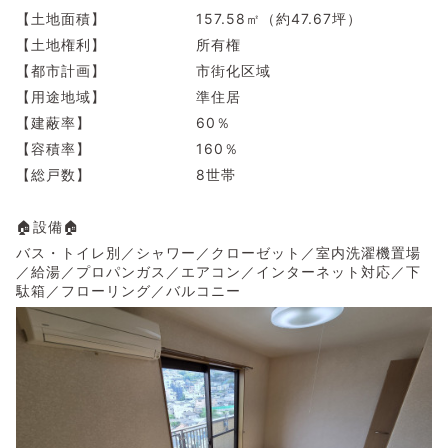
【土地面積】 157.58㎡（約47.67坪）
【土地権利】 所有権
【都市計画】 市街化区域
【用途地域】 準住居
【建蔽率】 60％
【容積率】 160％
【総戸数】 8世帯
🏠設備🏠
バス・トイレ別／シャワー／クローゼット／室内洗濯機置場
／給湯／プロパンガス／エアコン／インターネット対応／下
駄箱／フローリング／バルコニー