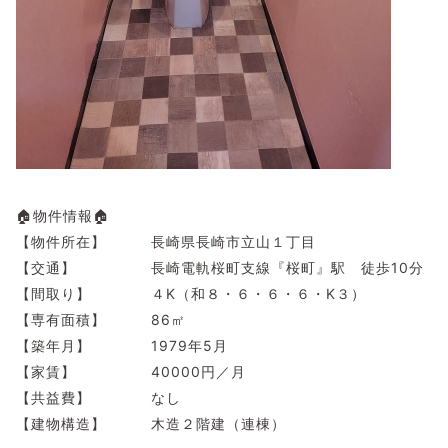
🏠物件情報🏠
【物件所在】 長崎県長崎市立山１丁目
【交通】 長崎電軌桜町支線『桜町』駅 徒歩10分
【間取り】 ４K（和８・６・６・６・K３）
【専有面積】 86㎡
【築年月】 1979年5月
【家賃】 40000円／月
【共益費】 なし
【建物構造】 木造２階建（連棟）