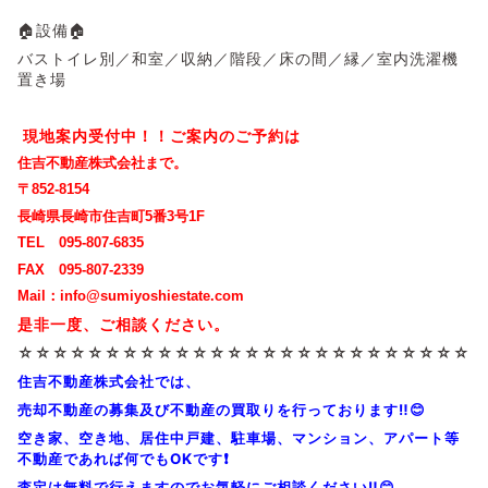
🏠設備🏠
バストイレ別／和室／収納／階段／床の間／縁／室内洗濯機
置き場
現地案内受付中！！ご案内のご予約は
住吉不動産株式会社まで。
〒852-8154
長崎県長崎市住吉町5番3号1F
TEL 095-807-6835
FAX 095-807-2339
Mail：info@sumiyoshiestate.com
是非一度、ご相談ください。
☆☆☆☆☆☆☆☆☆☆☆☆☆☆☆☆☆☆☆☆☆☆☆☆
☆☆☆
住吉不動産株式会社では、
売却不動産の募集及び不動産の買取りを行っております‼️😊
空き家、空き地、居住中戸建、駐車場、マンション、アパート等
不動産であれば何でもOKです❗
査定は無料で行えますのでお気軽にご相談ください‼️😊